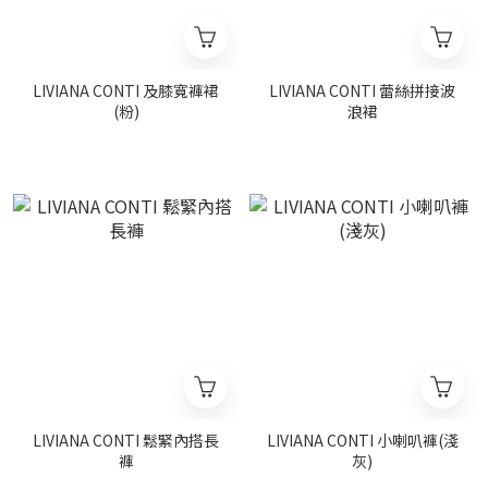
LIVIANA CONTI 及膝寬褲裙
LIVIANA CONTI 蕾絲拼接波
(粉)
浪裙
LIVIANA CONTI 鬆緊內搭長
LIVIANA CONTI 小喇叭褲(淺
褲
灰)