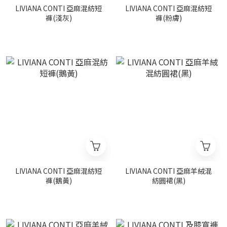
LIVIANA CONTI 亞麻混紡短
LIVIANA CONTI 亞麻混紡短
褲(淺灰)
褲(粉膚)
LIVIANA CONTI 亞麻混紡短
LIVIANA CONTI 亞麻羊絨混
褲(鵝黃)
紡圓裙(黑)