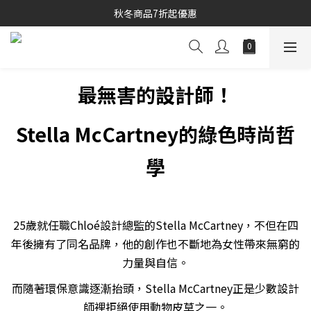
秋冬商品7折起優惠
秋冬商品7折起優惠
線上購物專區 精選 5 折
秋冬商品7折起優惠
最無害的設計師！
Stella McCartney的綠色時尚哲
學
25歲就任職Chloé設計總監的Stella McCartney，不但在四
年後擁有了同名品牌，他的創作也不斷地為女性帶來無窮的
力量與自信。
而隨著環保意識逐漸抬頭，Stella McCartney正是少數設計
師裡拒絕使用動物皮草之一。