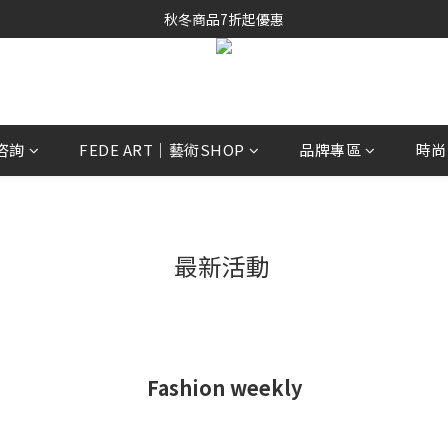
秋冬商品7折起優惠
秋冬商品7折起優惠
線上購物專區 精選 5 折
秋冬商品7折起優惠
上咨詢
FEDE ART｜藝術SHOP
品牌專區
時尚
最新活動
Fashion weekly