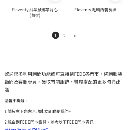
Eleventy 絲羊絨綁帶背心
Eleventy 毛料西裝長褲
(咖啡)
1
2
»
歡迎您多利用詢問功能或可直接到FEDE各門市，咨詢服裝
顧問及客服專員，獲取有關服飾、鞋履搭配的更多時尚建
議。
溫馨小提醒 :
1.請按右下角留言功能立即聯絡我們~
2.親自到FEDE門市鑑賞，參考以下FEDE門市資訊：
https://goo.gl/76NqgG