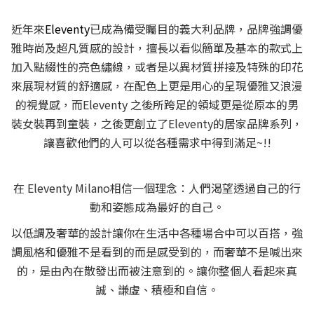
近年來
Eleventy
已成為備受矚目的義大利品牌，品牌強調優
雅時尚及超凡質感的設計，擅長以看似簡單及基本的款式上
加入點綴性的亮色繡線，或者是以異材質拼接及特殊的印花
來展現材質的舒適感，在配色上更是用心的呈現優雅又浪漫
的視覺感，而Eleventy 之後所跨足的領域更是從原本的男
裝女裝再到童裝，之後更創立了Eleventy的居家品牌系列，
讓喜歡他們的人可以從各種需求中得到滿足~!!
在 Eleventy Milano相信一個理念：人們渴望透過自己的行
動和姿態成為最好的自己。
以低調及奢華的設計讓你在生活中各種場合中可以百搭，強
調風格和優雅不是看到的而是感受到的，而奢華不是喊出來
的，是由內在散發出而被注意到的。讓你整個人看起來真
誠、謙虛、積極和自信。