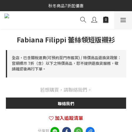
秋冬商品7折起優惠
秋冬商品7折起優惠
線上購物專區 精選 5 折
秋冬商品7折起優惠
Fabiana Filippi 蕾絲領短版襯衫
全店，已含關稅運費(可預約至門市鑑賞) / 特價商品退換貨政策：
官網標示 7折（含）以下之特價商品，恕不提供退換貨服務，敬
請確認後再行下單。
若想購買，請聯絡我們。
聯絡我們
加入追蹤清單
分享到