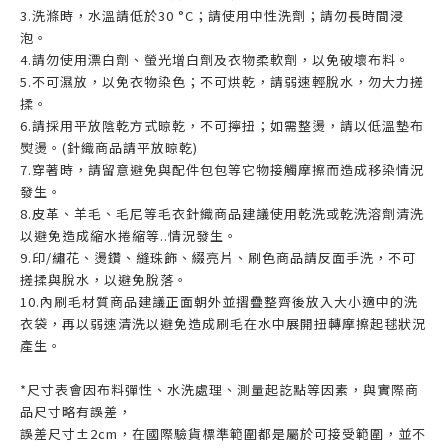
3.洗滌時，水溫請低於30 °C；請使用中性洗劑；請勿長時間浸
泡。
4.請勿使用漂白劑、螢光增白劑及衣物柔軟劑，以免破壞布料。
5.不可濕放，以免衣物染色；不可烘乾，請弱速輕脫水，勿大力搓
揉。
6.請採用平放陰乾方式晾乾，不可擰扭；如需整燙，請以低溫墊布
熨燙。(針織商品請平放晾乾)
7.穿著時，請留意避免與配件包包等它物接觸摩擦而造成移染情況
發生。
8.皮革、羊毛、毛尼等毛衣針織商品建議使用乾洗或乾洗溶劑清洗
以避免造成縮水捲縮等..情況發生。
9.印/繡花、燙鑽、縫珠飾、綴亮片、刷色商品請反面手洗，不可
搓揉與脫水，以避免脫落。
10.內刷毛材質商品建議正面朝外並摺疊整齊後放入大小適中的洗
衣袋，再以弱速清洗以避免造成刷毛在水中展開扭轉摩擦起毬狀況
產生。
*尺寸表會因布料彈性、水洗處理、測量起訖點等因素，與實際商
品尺寸略有誤差，
誤差尺寸±2cm，在國際驗貨標準範圍都是屬於可接受範圍，並不