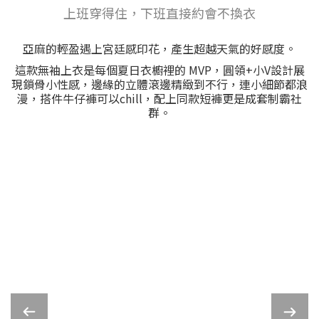
上班穿得住，下班直接約會不換衣
亞麻的輕盈遇上宮廷感印花，產生超越天氣的好感度。
這款無袖上衣是每個夏日衣櫥裡的 MVP，圓領+小V設計展
現鎖骨小性感，邊緣的立體滾邊精緻到不行，連小細節都浪
漫，搭件牛仔褲可以chill，配上同款短褲更是成套制霸社
群。