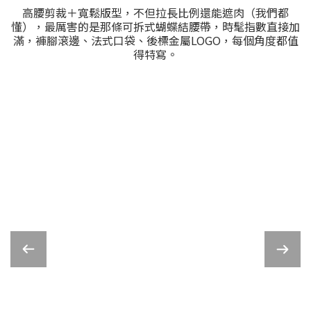
高腰剪裁＋寬鬆版型，不但拉長比例還能遮肉（我們都
懂），最厲害的是那條可拆式蝴蝶結腰帶，時髦指數直接加
滿，褲腳滾邊、法式口袋、後標金屬LOGO，每個角度都值
得特寫。