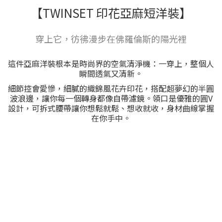
【TWINSET 印花亞麻短洋裝】
穿上它，彷彿漫步在佛羅倫斯的陽光裡
這件亞麻洋裝根本是時尚界的空氣清淨機：一穿上，整個人
瞬間透氣又清新。
細節控會愛慘，細膩的織錦風花卉印花，搭配超夢幻的半圓
波浪邊，讓你每一個轉身都像自帶濾鏡。領口是優雅的圓V
設計，可拆式腰帶讓你想鬆就鬆、想收就收，身材曲線掌握
在你手中。