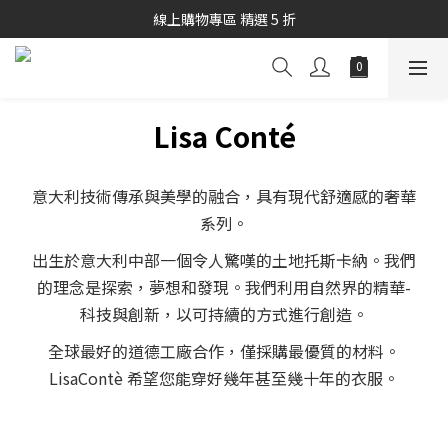
秋冬商品7折起優惠
線上購物專區 精選 5 折
秋冬商品7折起優惠
Lisa Conté
意大利技術傳承與美學的融合，具有現代舒適感的奢華
系列。
出生於意大利中部一個令人驚嘆的土地托斯卡納。我們
的理念是探索，夢想和發現。我們利用自然界的精華-
科技與創新，以可持續的方式進行創造。
全球最好的道德工廠合作，僅採購最優質的材料。
LisaContè 希望您能穿好幾年甚至幾十年的衣服。