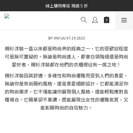
秋冬商品7折起優惠
線上購物專區 精選 5 折
秋冬商品7折起優惠
BY VIVI LIU 07.19.2023
襯衫洋裝一直以來都是時尚界的經典之一，它的受歡迎程度
可是無可置疑的。無論是時尚達人、都會白領階級還是時尚
愛好者，襯衫洋裝都在他們的衣櫃裡佔有一席之地！
襯衫洋裝因其舒適、多樣性和時尚優雅而受到人們的喜愛，
無論你是崇尚簡約風格，還是喜愛細節設計，它都能滿足你
的時尚需求，它不僅能讓你展現個人風格，還能輕鬆應對各
種場合。它簡單卻不單調，既能展現出女性的優雅氣質，又
能彰顯時尚的自信魅力。