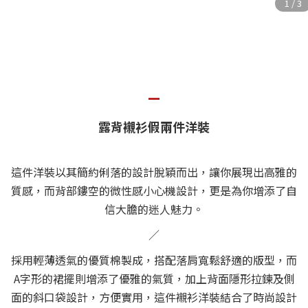
—
露背襯衫假兩件洋裝
這件洋裝以其簡約俐落的設計脫穎而出，讓你展現出高雅的
質感，而背部鏤空的微性感小心機設計，更是為你增添了自
信大膽的迷人魅力。
／
採用輕薄透氣的優質棉製成，搭配落肩寬鬆舒適的版型，而
A字形的裙擺則增添了優雅的氣質，加上背面隱形拉鍊及側
面的斜口袋設計，方便實用，這件襯衫洋裝結合了時尚設計