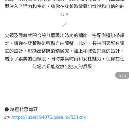
型注入了活力和生氣，讓你在穿著時散發出愉悅和自信的魅
力。
／
尖領及隱藏式開合設計展現出時尚的細節，搭配側邊綁帶設
計，讓你在穿著時能輕鬆自由調整，此外，長袖開叉配有鈕
釦的設計，彰顯出整體的精緻感，加上裙擺弧形邊的設計，
增添了柔美的曲線感，同時兼具時尚和女性魅力，使你在任
何場合都能綻放出迷人的風采。
● 精選特惠專區
https://user194076.psee.io/533knx
👉