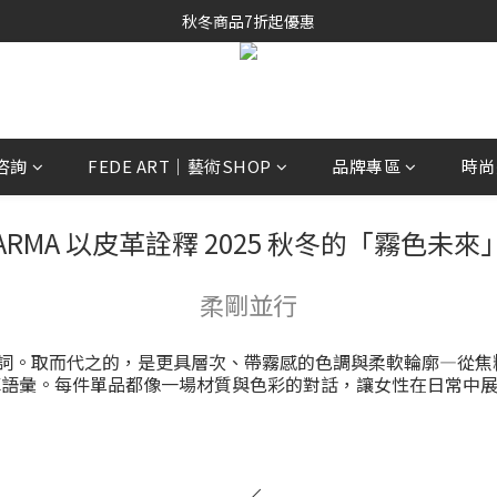
秋冬商品7折起優惠
秋冬商品7折起優惠
線上購物專區 精選 5 折
秋冬商品7折起優惠
上咨詢
FEDE ART｜藝術SHOP
品牌專區
時尚
ARMA 以皮革詮釋 2025 秋冬的「霧色未來
柔剛並行
代名詞。取而代之的，是更具層次、帶霧感的色調與柔軟輪廓—從
義皮革語彙。每件單品都像一場材質與色彩的對話，讓女性在日常中