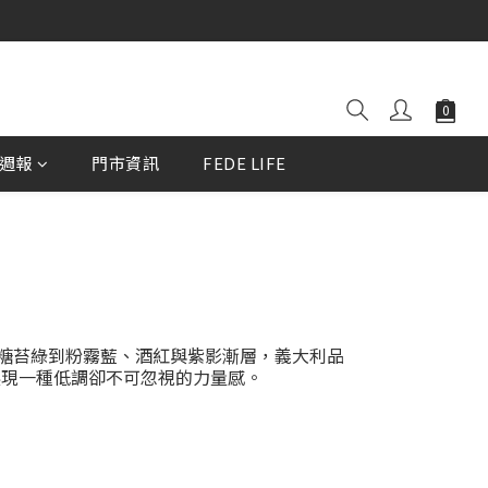
週報
門市資訊
FEDE LIFE
」
焦糖苔綠到粉霧藍、酒紅與紫影漸層，義大利品
展現一種低調卻不可忽視的力量感。