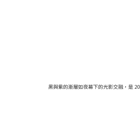
黑與紫的漸層如夜幕下的光影交融，是 2