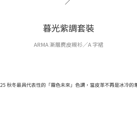
／
暮光紫調套裝
ARMA 漸層麂皮襯衫／A 字裙
025 秋冬最具代表性的「霧色未來」色調，當皮革不再是冰冷