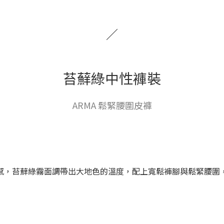
／
苔蘚綠中性褲裝
ARMA 鬆緊腰圍皮褲
感，苔蘚綠霧面調帶出大地色的溫度，配上寬鬆褲腳與鬆緊腰圍