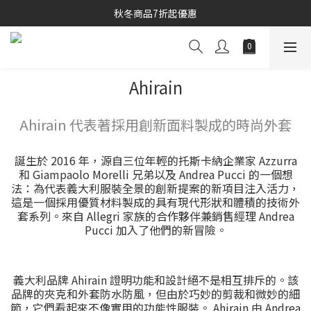
秋冬商品7折起優惠
秋冬商品7折起優惠
線上購物專區 精選 5 折
秋冬商品7折起優惠
Ahirain
Ahirain 代表著採用創新面料製成的時尚外套
誕生於 2016 年，源自三位年輕的托斯卡納企業家 Azzurra
和 Giampaolo Morelli 兄弟以及 Andrea Pucci 的一個想
法：為代表義大利服裝全景的創新提案的新項目注入活力，
這是一個採用優質材料製成的具有現代形狀和體積的技術外
套系列。來自 Allegri 家族的合作夥伴兼銷售經理 Andrea
Pucci 加入了他們的新冒險。
義大利品牌 Ahirain 證明功能和設計絕不是相互排斥的。該
品牌的夾克和外套防水防風，但由於巧妙的剪裁和微妙的細
節，它們看起來不像實用的功能性服裝。 Ahirain 由 Andrea