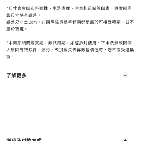
*尺寸表會因布料彈性、水洗處理、測量起訖點等因素，與實際商
品尺寸略有誤差，
誤差尺寸±2cm，在國際驗貨標準範圍都是屬於可接受範圍，並不
屬於瑕疵。
*本商品網購鑑賞期，非試用期，如經拆封使用、下水洗滌或因個
人原因導致缺件、髒污、毀損及失去再販售價值時，恕不接受退換
貨。
了解更多
送貨及付款方式