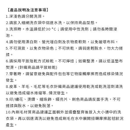
【產品說明及注意事項】
1.深淺色請分開洗滌。
2.請放入細網洗衣袋中弱速水洗，以保持商品型態。
3.洗滌時，水溫請低於30 °C；請使用中性洗劑；請勿長時間浸
泡。
4.請勿使用漂白劑、螢光增白劑及衣物柔軟劑，以免破壞布料。
5.不可濕放，以免衣物染色；不可烘乾，請弱速輕脫水，勿大力搓
揉。
6.請採用平放陰乾方式晾乾，不可擰扭；如需整燙，請以低溫墊布
熨燙。(針織商品請平放晾乾)
7.穿著時，請留意避免與配件包包等它物接觸摩擦而造成移染情況
發生。
8.皮革、羊毛、毛尼等毛衣針織商品建議使用乾洗或乾洗溶劑清洗
以避免造成縮水捲縮等..情況發生。
9.印/繡花、燙鑽、縫珠飾、綴亮片、刷色商品請反面手洗，不可
搓揉與脫水，以避免脫落。
10.內刷毛材質商品建議正面朝外並摺疊整齊後放入大小適中的洗
衣袋，再以弱速清洗以避免造成刷毛在水中展開扭轉摩擦起毬狀況
產生。