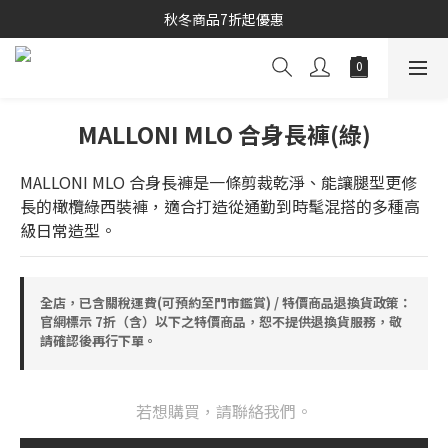
秋冬商品7折起優惠
秋冬商品7折起優惠
線上購物專區 精選 5 折
秋冬商品7折起優惠
MALLONI MLO 合身長褲(綠)
MALLONI MLO 合身長褲是一條剪裁乾淨、能讓腿型更修
長的橄欖綠西裝褲，適合打造從通勤到時髦混搭的多種高
級日常造型。
全店，已含關稅運費(可預約至門市鑑賞) / 特價商品退換貨政策：
官網標示 7折（含）以下之特價商品，恕不提供退換貨服務，敬
請確認後再行下單。
若想購買，請聯絡我們。