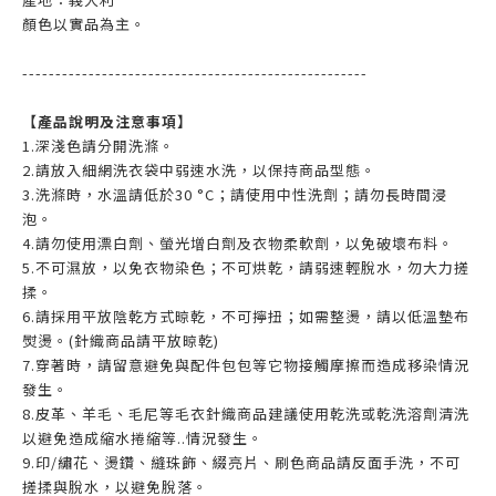
顏色以實品為主。
----------------------------------------------------
【產品說明及注意事項】
1.深淺色請分開洗滌。
2.請放入細網洗衣袋中弱速水洗，以保持商品型態。
3.洗滌時，水溫請低於30 °C；請使用中性洗劑；請勿長時間浸
泡。
4.請勿使用漂白劑、螢光增白劑及衣物柔軟劑，以免破壞布料。
5.不可濕放，以免衣物染色；不可烘乾，請弱速輕脫水，勿大力搓
揉。
6.請採用平放陰乾方式晾乾，不可擰扭；如需整燙，請以低溫墊布
熨燙。(針織商品請平放晾乾)
7.穿著時，請留意避免與配件包包等它物接觸摩擦而造成移染情況
發生。
8.皮革、羊毛、毛尼等毛衣針織商品建議使用乾洗或乾洗溶劑清洗
以避免造成縮水捲縮等..情況發生。
9.印/繡花、燙鑽、縫珠飾、綴亮片、刷色商品請反面手洗，不可
搓揉與脫水，以避免脫落。