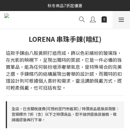
秋冬商品7折起優惠
秋冬商品7折起優惠
線上購物專區 精選 5 折
秋冬商品7折起優惠
LORENA 串珠手鍊(暗紅)
這款手鍊由八股黃銅打造而成，飾以色彩繽紛的玻璃珠，
在光影的映襯下，呈現出獨特的質感。它是一件必備的珠
寶單品，能為任何裝扮增添奢華氣息，是特殊場合的完美
之選。手鍊精巧的結構展現出奢華的設計感，而獨特的扣
環設計則可根據個人喜好和需求，靈活調節佩戴方式，既
可輕柔佩戴，也可挺括有型。
全店，已含關稅運費(可預約至門市鑑賞) / 特價商品退換貨政策：
官網標示 7折（含）以下之特價商品，恕不提供退換貨服務，敬
請確認後再行下單。