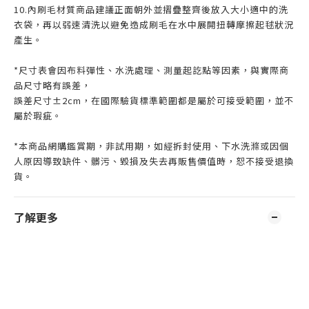
10.內刷毛材質商品建議正面朝外並摺疊整齊後放入大小適中的洗
衣袋，再以弱速清洗以避免造成刷毛在水中展開扭轉摩擦起毬狀況
產生。
*尺寸表會因布料彈性、水洗處理、測量起訖點等因素，與實際商
品尺寸略有誤差，
誤差尺寸±2cm，在國際驗貨標準範圍都是屬於可接受範圍，並不
屬於瑕疵。
*本商品網購鑑賞期，非試用期，如經拆封使用、下水洗滌或因個
人原因導致缺件、髒污、毀損及失去再販售價值時，恕不接受退換
貨。
了解更多