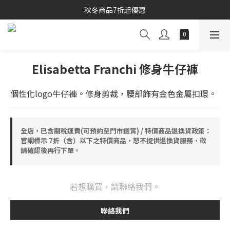
秋冬商品7折起優惠
秋冬商品7折起優惠
線上購物專區 精選 5 折
秋冬商品7折起優惠
Elisabetta Franchi 修身牛仔褲
個性化logo牛仔褲。修身剪裁，腰部飾有金色金屬扣環。
全店，已含關稅運費(可預約至門市鑑賞) / 特價商品退換貨政策：
官網標示 7折（含）以下之特價商品，恕不提供退換貨服務，敬
請確認後再行下單。
若想購買，請聯絡我們。
聯絡我們