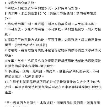
1.深淺色請分開洗滌。
2.請放入細網洗衣袋中弱速水洗，以保持商品型態。
3.洗滌時，水溫請低於30 °C；請使用中性洗劑；請勿長時間浸
泡。
4.請勿使用漂白劑、螢光增白劑及衣物柔軟劑，以免破壞布料。
5.不可濕放，以免衣物染色；不可烘乾，請弱速輕脫水，勿大力搓
揉。
6.請採用平放陰乾方式晾乾，不可擰扭；如需整燙，請以低溫墊布
熨燙。(針織商品請平放晾乾)
7.穿著時，請留意避免與配件包包等它物接觸摩擦而造成移染情況
發生。
8.皮革、羊毛、毛尼等毛衣針織商品建議使用乾洗或乾洗溶劑清洗
以避免造成縮水捲縮等..情況發生。
9.印/繡花、燙鑽、縫珠飾、綴亮片、刷色商品請反面手洗，不可
搓揉與脫水，以避免脫落。
10.內刷毛材質商品建議正面朝外並摺疊整齊後放入大小適中的洗
衣袋，再以弱速清洗以避免造成刷毛在水中展開扭轉摩擦起毬狀況
產生。
*尺寸表會因布料彈性、水洗處理、測量起訖點等因素，與實際商