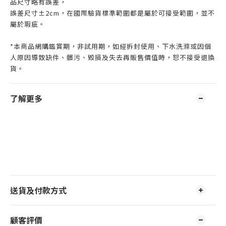
品尺寸略有誤差，
誤差尺寸±2cm，在國際驗貨標準範圍都是屬於可接受範圍，並不
屬於瑕疵。
*本商品網購鑑賞期，非試用期，如經拆封使用、下水洗滌或因個
人原因導致缺件、髒污、毀損及失去再販售價值時，恕不接受退換
貨。
了解更多
送貨及付款方式
顧客評價