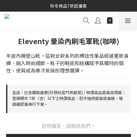
秋冬商品7折起優惠
秋冬商品7折起優惠
線上購物專區 精選 5 折
秋冬商品7折起優惠
Eleventy 暈染內刷毛軍靴(咖啡)
羊皮內襯登山靴。這款女款系列的標誌性單品經過重新演
繹，融入時尚細節。靴子的鞋底和結構賦予其獨特的個
性，使其成為寒冷氣候的理想選擇。
全店，已含關稅運費(可預約至門市鑑賞) / 特價商品退換貨政策：
官網標示 7折（含）以下之特價商品，恕不提供退換貨服務，敬
請確認後再行下單。
若想購買，請聯絡我們。