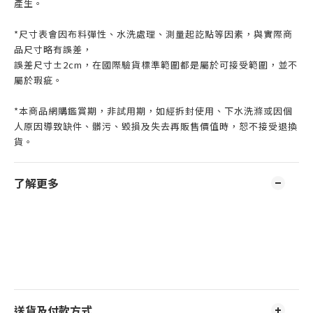
產生。
*尺寸表會因布料彈性、水洗處理、測量起訖點等因素，與實際商
品尺寸略有誤差，
誤差尺寸±2cm，在國際驗貨標準範圍都是屬於可接受範圍，並不
屬於瑕疵。
*本商品網購鑑賞期，非試用期，如經拆封使用、下水洗滌或因個
人原因導致缺件、髒污、毀損及失去再販售價值時，恕不接受退換
貨。
了解更多
送貨及付款方式