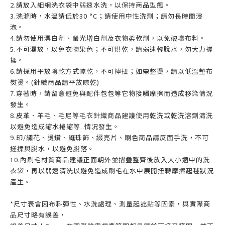
2.請放入細網洗衣袋中弱速水洗，以保持商品型態。
3.洗滌時，水溫請低於30 °C；請使用中性洗劑；請勿長時間浸
泡。
4.請勿使用漂白劑、螢光增白劑及衣物柔軟劑，以免破壞布料。
5.不可濕放，以免衣物染色；不可烘乾，請弱速輕脫水，勿大力搓
揉。
6.請採用平放陰乾方式晾乾，不可擰扭；如需整燙，請以低溫墊布
熨燙。(針織商品請平放晾乾)
7.穿著時，請留意避免與配件包包等它物接觸摩擦而造成移染情況
發生。
8.皮革、羊毛、毛尼等毛衣針織商品建議使用乾洗或乾洗溶劑清洗
以避免造成縮水捲縮等..情況發生。
9.印/繡花、燙鑽、縫珠飾、綴亮片、刷色商品請反面手洗，不可
搓揉與脫水，以避免脫落。
10.內刷毛材質商品建議正面朝外並摺疊整齊後放入大小適中的洗
衣袋，再以弱速清洗以避免造成刷毛在水中展開扭轉摩擦起毬狀況
產生。
*尺寸表會因布料彈性、水洗處理、測量起訖點等因素，與實際商
品尺寸略有誤差，