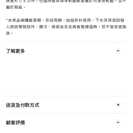
誤差尺寸±2cm，在國際驗貨標準範圍都是屬於可接受範圍，並不
屬於瑕疵。
*本商品網購鑑賞期，非試用期，如經拆封使用、下水洗滌或因個
人原因導致缺件、髒污、毀損及失去再販售價值時，恕不接受退換
貨。
了解更多
送貨及付款方式
顧客評價