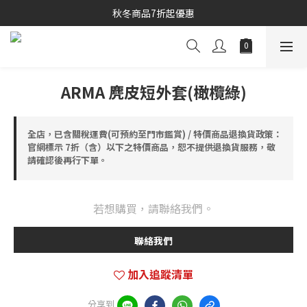
秋冬商品7折起優惠
秋冬商品7折起優惠
線上購物專區 精選 5 折
秋冬商品7折起優惠
ARMA 麂皮短外套(橄欖綠)
全店，已含關稅運費(可預約至門市鑑賞) / 特價商品退換貨政策：
官網標示 7折（含）以下之特價商品，恕不提供退換貨服務，敬
請確認後再行下單。
若想購買，請聯絡我們。
聯絡我們
加入追蹤清單
分享到