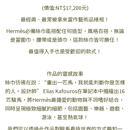
(價值:NT$17,200元)
最經典、最常被拿來當作藝術品裱框！
Hermès必備絲巾能搭配任何造型，風格百搭，無論
是當圍巾、腰帶或是頭巾，這款絲巾皆可勝任！
最值得入手也是受歡迎的款式！
作品的靈感故事
絲巾彷彿在說：“畫出一匹馬，我就能判斷你是怎樣
的人。設計師” Elias Kafouros在筆記本中描繪出16
匹駿馬，將Hermès最鍾愛的動物與不同嗜好結合，
同時呈現極致細膩的細節，包括園藝、樂器、遊戲、
游泳，甚至熱氣球！
我們可以透過此作品對駿馬看待世界的方式略知一