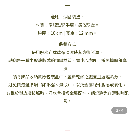
—
產地：法國製造。
材質：窄版琺瑯手環，鍍玫瑰金。
腕圍：18 cm | 寬度：12 mm。
保養方式:
使用吸水布或軟布清潔使其恢復光澤。
琺瑯是一種由玻璃製成的精緻材質，需小心處理，避免撞擊和摩
擦。
請將飾品收納於原包裝盒中，置於乾燥之處並且遠離熱源。
避免與液體接觸（如淋浴、游泳），以免金屬配件脫落或氧化。
有鑑於與皮膚接觸時，汗水會損壞金屬配件，請您避免在運動時配
戴。
—