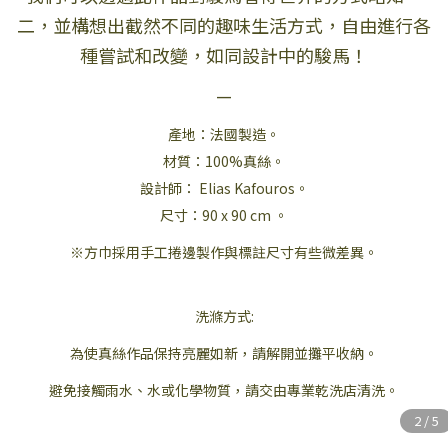
二，並構想出截然不同的趣味生活方式，自由進行各
種嘗試和改變，如同設計中的駿馬！
—
產地：法國製造。
材質：100%真絲。
設計師： Elias Kafouros。
尺寸：90 x 90 cm 。
※方巾採用手工捲邊製作與標註尺寸有些微差異。
洗滌方式:
為使真絲作品保持亮麗如新，請解開並攤平收納。
避免接觸雨水、水或化學物質，請交由專業乾洗店清洗。