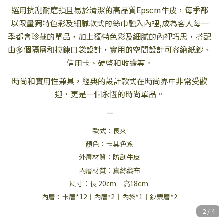
選用抗刮耐磨損且易於清潔的高品質Epsom牛皮，每季都
以限量獨特色彩及細膩款式的絲巾融入內裡,成為客人每一
季都會珍藏的單品，加上獨特色彩及細膩的內裡巧思，搭配
由多個隔層和拉鍊口袋設計，實用的空間設計可容納紙鈔、
信用卡、硬幣和收據等。
時尚和實用性兼具，經典的設計款式在時尚界中非常受歡
迎，更是一個永恆的時尚單品。
—
款式：長夾
顏色：卡其色系
外層材質：防刮牛皮
內層材質：真絲緞布
尺寸：長 20cm｜高18cm
內層：卡層*12｜內層*2｜內袋*1｜鈔票層*2