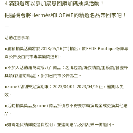
4.滿額還可以參加感恩回饋加碼抽獎活動！
把握機會將Hermès和LOEWE的精選名品帶回家吧！
—
活動注意事項:
∎滿額抽獎活動將於2023/05/16(二)抽出，於FEDE Boutique粉絲專
頁公告及由門市專業顧問通知。
∎不加入活動滿萬現抵八百商品：名牌包類/洗衣精類/墨鏡類/餐瓷杯
具類(彩繪鴕鳥蛋)，折扣已門市公告為主。
∎zone7刮刮樂兌換期限：2023/04/01-2023/04/15止，逾期即失
效。
∎活動抽獎獎品及zone7商品折價券不得要求轉換現金或更換其他贈
品。
∎如需退貨請詳閱退貨說明，並連同贈品及刮刮樂一併退回。