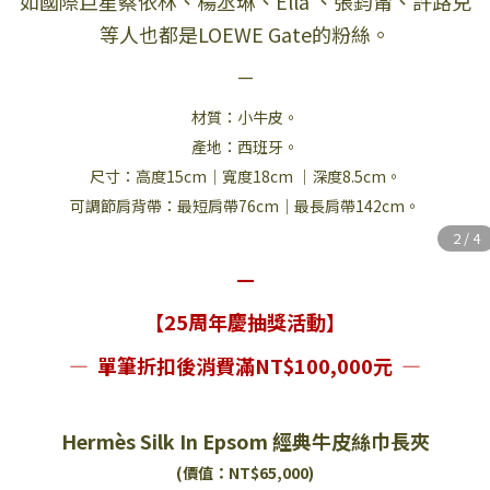
如國際巨星蔡依林、楊丞琳、Ella 、張鈞甯、許路兒
等人也都是LOEWE Gate的粉絲。
—
材質：小牛皮。
產地：西班牙。
尺寸：高度15cm｜寬度18cm ｜深度8.5cm。
可調節肩背帶：最短肩帶76cm｜最長肩帶142cm。
—
【25周年慶抽獎活動】
— 單筆折扣後消費滿NT$100,000元 —
Hermès Silk In Epsom 經典牛皮絲巾長夾
(價值：NT$65,000)