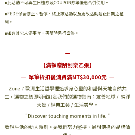
∎此活動不可與生日禮券及COUPON券等優惠合併使用。
∎FEDE保留修正、暫停、終止該活動以及更改活動截止日期之權
利。
∎如有其它未儘事宜，再隨時另行公佈。
—
【滿額贈刮刮樂乙張】
— 單筆折扣後消費滿NT$30,000元 —
Zone 7 歐洲生活哲學裡追求身心靈的和諧與天地自然共
生，選物之初即明確訂定我們的選物指南：友善地球 / 純淨
天然 / 經典工藝 / 生活美學。
"Discover touching moments in life. "
發現生活的動人時刻。是我們努力堅持，最想傳達的品牌價