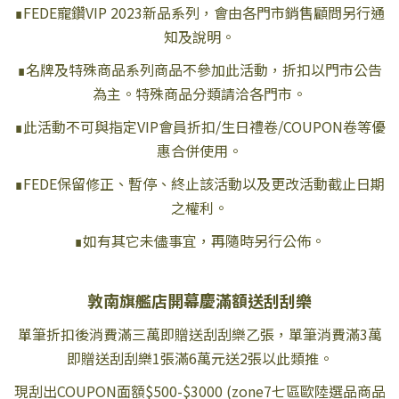
∎FEDE寵鑽VIP 2023新品系列，會由各門市銷售顧問另行通
知及說明。
∎名牌及特殊商品系列商品不參加此活動，折扣以門市公告
為主。特殊商品分類請洽各門市。
∎此活動不可與指定VIP會員折扣/生日禮卷/COUPON卷等優
惠合併使用。
∎FEDE保留修正、暫停、終止該活動以及更改活動截止日期
之權利。
∎如有其它未儘事宜，再隨時另行公佈。
敦南旗艦店開幕慶滿額送刮刮樂
單筆折扣後消費滿三萬即贈送刮刮樂乙張，單筆消費滿3萬
即贈送刮刮樂1張滿6萬元送2張以此類推。
現刮出COUPON面額$500-$3000 (zone7七區歐陸選品商品