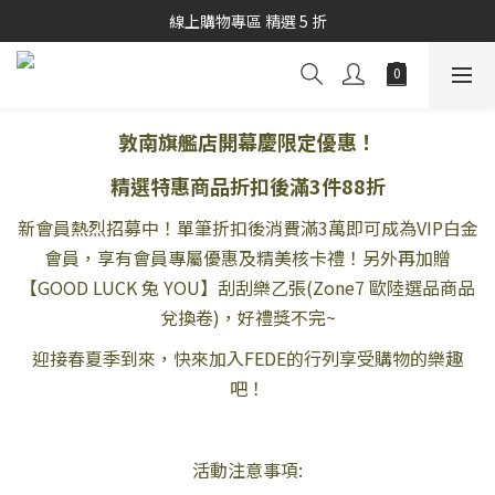
秋冬商品7折起優惠
線上購物專區 精選 5 折
秋冬商品7折起優惠
敦南旗艦店開幕慶限定優惠！
精選特惠商品折扣後滿3件88折
新會員熱烈招募中！單筆折扣後消費滿3萬即可成為VIP白金
會員，享有會員專屬優惠及精美核卡禮！另外再加贈
【GOOD LUCK 兔 YOU】刮刮樂乙張(Zone7 歐陸選品商品
兌換卷)，好禮獎不完~
迎接春夏季到來，快來加入FEDE的行列享受購物的樂趣
吧！
活動注意事項: