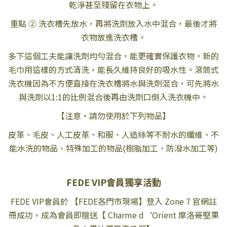
乾淨甚至殘留在衣物上。
重點 ② 洗衣槽先放水，再將洗劑放入水中混合，最後才將
衣物放進洗衣槽。
多下這個工夫能讓洗劑均勻混合，能更確實保護衣物。新的
毛巾用這樣的方式清洗，能長久維持良好的吸水性。滾筒式
洗衣機因為不方便直接在洗衣槽將水與洗劑混合，可先將水
與洗劑以1:1的比例混合後再由洗劑口倒入洗衣機中。
【注意・請勿使用於下列物品】
皮革、毛皮、人工皮革、和服、人造絲等不耐水的纖維、不
能水洗的物品、特殊加工的物品(樹脂加工、防潑水加工等)
FEDE VIP會員獨享活動
FEDE VIP會員於 【FEDE各門市現場】登入 Zone 7 官網註
冊成功，成為會員即贈送【 Charme d‘Orient 摩洛哥堅果