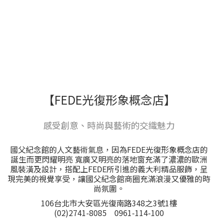
【FEDE光復形象概念店】
感受創意、時尚與藝術的交織魅力
國父紀念館的人文藝術氣息，因為FEDE光復形象概念店的
誕生而更閃耀明亮 寬廣又明亮的落地窗充滿了濃濃的歐洲
風裝潢及設計，搭配上FEDE所引進的義大利精品服飾，呈
現完美的視覺享受，讓國父紀念館商圈充滿浪漫又優雅的時
尚氛圍。
106台北市大安區光復南路348之3號1樓
(02)2741-8085 0961-114-100