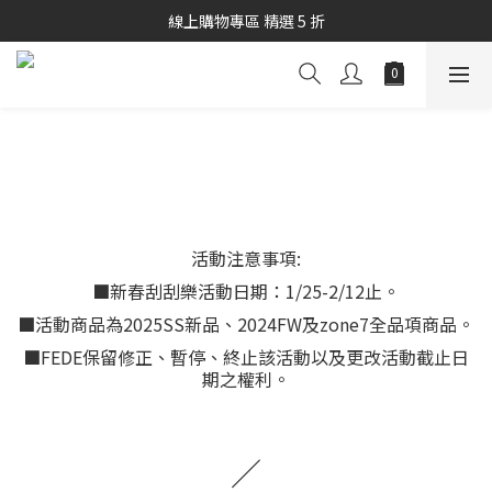
秋冬商品7折起優惠
線上購物專區 精選 5 折
秋冬商品7折起優惠
活動注意事項:
■新春刮刮樂活動日期：1/25-2/12止。
■活動商品為2025SS新品、2024FW及zone7全品項商品。
■FEDE保留修正、暫停、終止該活動以及更改活動截止日
期之權利。
／