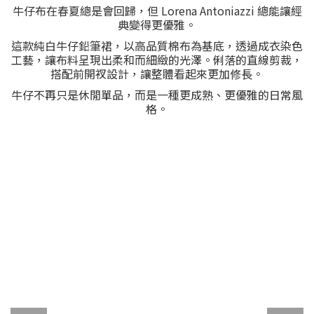
牛仔布在春夏總是會回歸，但 Lorena Antoniazzi 總能讓經
典變得更優雅。
這款純白牛仔鉛筆裙，以高品質棉布為基底，透過成衣染色
工藝，讓布料呈現出柔和而細緻的光澤。俐落的直線剪裁，
搭配前開衩設計，讓整體看起來更加修長。
牛仔不再只是休閒單品，而是一種更成熟、更優雅的日常風
格。