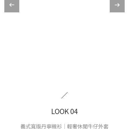
／
LOOK 04
義式寬版丹寧襯衫｜輕奢休閒牛仔外套