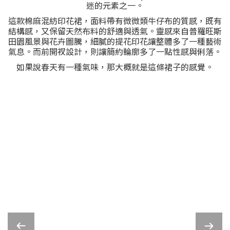
迷的元素之一。
這款棉麻混紡印花裙，面料帶有微微類牛仔布的質感，既有
結構感，又保留天然布料的舒適與透氣。靈感來自普羅旺斯
田園風景與花卉圖騰，細膩的提花印花讓整體多了一種藝術
氣息。而前開衩設計，則讓簡約輪廓多了一點性感與俐落。
如果說春天有一種氣味，那大概就是這條裙子的感覺。