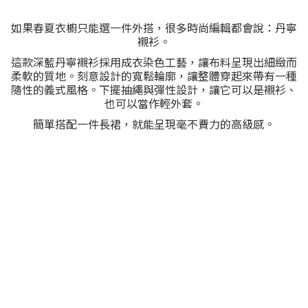
如果春夏衣櫥只能選一件外搭，很多時尚編輯都會說：丹寧
襯衫。
這款深藍丹寧襯衫採用成衣染色工藝，讓布料呈現出細緻而
柔軟的質地。刻意設計的寬鬆輪廓，讓整體穿起來帶有一種
隨性的義式風格。下擺抽繩與彈性設計，讓它可以是襯衫、
也可以當作輕外套。
簡單搭配一件長裙，就能呈現毫不費力的高級感。