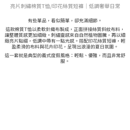
亮片刺繡棉質T恤/印花絲質短褲｜低調奢華日常
有些單品，看似簡單，卻充滿細節。
這款棉質T恤以柔軟針織布製成，正面拼接絲質斜紋布料，
讓整體質感更加細緻。刺繡靈感來自自然植物圖騰，再以細
緻亮片點綴，低調中帶有一點光感。搭配印花絲質短褲，輕
盈柔滑的布料與花卉印花，呈現出浪漫的夏日氛圍。
這一套就是典型的義式度假風格：輕鬆、優雅，而且非常舒
服。