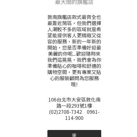
最大間的旗艦店
敦南旗艦店款式最齊全也
最靠近鬧區，但我們選擇
人潮較不多的區域就是希
望能提供客人更精緻又從
容的服務，新的一年新的
開始，您是否準備好迎最
美麗的你呢...歡迎隨時來
我們這晃晃，我們會為你
準備貼心的咖啡和舒適的
購物空間，更有專業又貼
心的服裝顧問為您服務
哦!
106台北市大安區敦化南
路一段293號1樓
(02)2708-7342 0961-
114-900
來