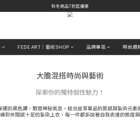
秋冬商品7折起優惠
秋冬商品7折起優惠
線上購物專區 精選 5 折
秋冬商品7折起優惠
品
FEDE ART｜藝術SHOP
品牌專區
時尚週
大膽混搭時尚與藝術
探索你的獨特個性魅力！
深邃的黑色調，散發神秘氣息，結合皮革單品的質感與紮染元素
褲到休閒感十足的紮染上衣，每一件都訴說著自我表達的態度與